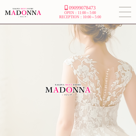
09099078473
OPEN：11:00～5:00
RECEPTION：10:00～5:00